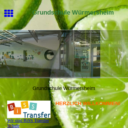
Grundschule Würmersheim
Grundschule Würmersheim
HERZLICH WILLKOMMEN!
Wir sind BiSS Transfer
Schule